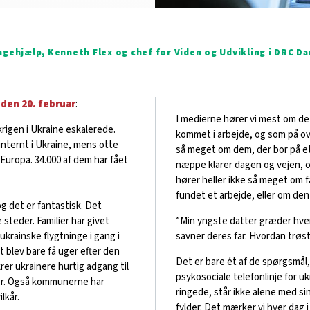
ngehjælp, Kenneth Flex og chef for Viden og Udvikling i DRC D
 den 20. februar
:
I medierne hører vi mest om de
krigen i Ukraine eskalerede.
kommet i arbejde, og som på ove
internt i Ukraine, mens otte
så meget om dem, der bor på et
i Europa. 34.000 af dem har fået
næppe klarer dagen og vejen, o
hører heller ikke så meget om 
fundet et arbejde, eller om de
 det er fantastisk. Det
 steder. Familier har givet
”Min yngste datter græder hver
ukrainske flygtninge i gang i
savner deres far. Hvordan trøs
t blev bare få uger efter den
Det er bare ét af de spørgsmål
rer ukrainere hurtig adgang til
psykosociale telefonlinje for u
lser. Også kommunerne har
ringede, står ikke alene med si
lkår.
fylder. Det mærker vi hver dag i