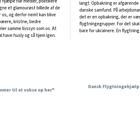
t hjælpe har medier, politikere
langt. Opbakning er afgørende f
gne et glamourøst billede af de
danske samfund. På arbejdsmark
er os, og derfor nemt kan blive
det er en opbakning, der er vær
pæere, kristne, bedre
flygtningegrupper. For det skal 
eler samme livssyn som os. At
bare for ukrainere. En flygtning
l have husly og så hjem igen.
Dansk Flygtningehjælp 
mmer til at vokse op her"