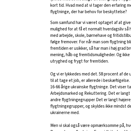
kort tid. Hvad med at vi tager den erfaring me
flygtninge, der har behov for beskyttelse?
Som samfund har vi været optaget af at give
mulighed for at få et normalt hverdagsliv så
med arbejde, skole, børnehave og fritidstilb
følge fremover. For når man som flygtning bl
fremtiden er usikker, så har man i høj grad b
mening, håb og fremtidsmuligheder. Og ikke 
utryghed og frygt for fremtiden.
Og vi er lykkedes med det. 58 procent af de u
til at tage et job, er allerede i beskæftigelse.
16-66 årige ukrainske flygtninge. Det viser ta
Arbejdsmarked og Rekuttering. Det er langt 
andre flygtningegrupper Det er langt højere,
flygtningegrupper, og skyldes ikke mindst den
ukrainerne med.
Men vi skal også være opmærksomme på, hvo