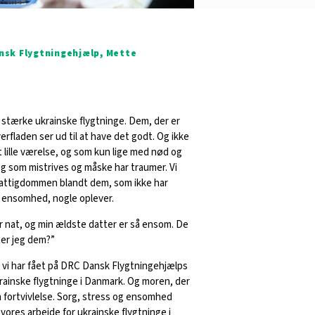
ansk Flygtningehjælp, Mette
 stærke ukrainske flygtninge. Dem, der er
rfladen ser ud til at have det godt. Og ikke
 lille værelse, og som kun lige med nød og
g som mistrives og måske har traumer. Vi
fattigdommen blandt dem, som ikke har
n ensomhed, nogle oplever.
 nat, og min ældste datter er så ensom. De
ter jeg dem?”
, vi har fået på DRC Dansk Flygtningehjælps
krainske flygtninge i Danmark. Og moren, der
n fortvivlelse. Sorg, stress og ensomhed
 vores arbejde for ukrainske flygtninge i