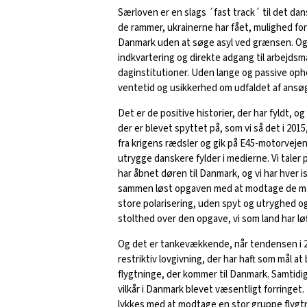
Særloven er en slags ´fast track´ til det dan
de rammer, ukrainerne har fået, mulighed for 
Danmark uden at søge asyl ved grænsen. Og 
indkvartering og direkte adgang til arbejdsm
daginstitutioner. Uden lange og passive oph
ventetid og usikkerhed om udfaldet af ansø
Det er de positive historier, der har fyldt, og
der er blevet spyttet på, som vi så det i 2015
fra krigens rædsler og gik på E45-motorvejen.
utrygge danskere fylder i medierne. Vi taler
har åbnet døren til Danmark, og vi har hver i
sammen løst opgaven med at modtage de ma
store polarisering, uden spyt og utryghed
stolthed over den opgave, vi som land har løf
Og det er tankevækkende, når tendensen i 20
restriktiv lovgivning, der har haft som mål a
flygtninge, der kommer til Danmark. Samtidig
vilkår i Danmark blevet væsentligt forringet. 
lykkes med at modtage en stor gruppe flyg