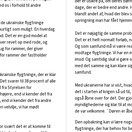
der er usikre på, om deres børns
d os i forhold til andre
dage, der er bedre end andre. 
blandt andet af, hvad der blev s
opringning man har fået hjemm
 de ukrainske flygtninge
 hurtigt som muligt. En hverdag
Det er nøjagtig de samme probl
ud. Det er en god model at
Det er et helt normalt forløb, n
iver revet op med rode, og
Og som samfund må vi være reali
rug for rammer, der giver
modtage flygtninge. Vi har en mo
for rammer der fastholder
imod. Og samtidig skal vi gøre os
med det samme og kan klare sig
samfund.
krainske flygtninge, der er klar
 Det svarer til 38 procent af alle
Med ukrainerne har vi vist, hva
l fra Styrelsen for
det i starten af krigen så ud til,
højere, end vi kender det fra
også åbne over for det. Der gjo
 end vi kender det fra andre
myndighederne sig klar til at m
 velvilje, vi har mødt
de var velkomne. ´Døren er åb
Den opbakning kan vi lære noget
r svært det er at komme til
flygtninge, der har behov for b