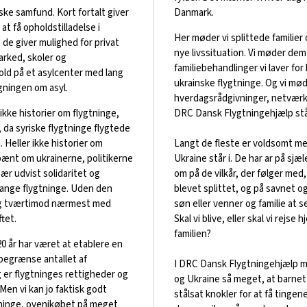
ske samfund. Kort fortalt giver
Danmark.
at få opholdstilladelse i
Her møder vi splittede familier
de giver mulighed for privat
nye livssituation. Vi møder dem
arked, skoler og
familiebehandlinger vi laver fo
old på et asylcenter med lang
ukrainske flygtninge. Og vi mø
gningen om asyl.
hverdagsrådgivninger, netværksfa
 ikke historier om flygtninge,
DRC Dansk Flygtningehjælp stå
, da syriske flygtninge flygtede
 Heller ikke historier om
Langt de fleste er voldsomt men
 pænt om ukrainerne, politikerne
Ukraine står i. De har ar på sjæl
sær udvist solidaritet og
om på de vilkår, der følger med, 
nge flygtninge. Uden den
blevet splittet, og på savnet o
 og tværtimod nærmest med
søn eller venner og familie at s
tet.
Skal vi blive, eller skal vi rejse
familien?
 år har været at etablere en
t begrænse antallet af
I DRC Dansk Flygtningehjælp mød
 er flygtninges rettigheder og
og Ukraine så meget, at barnet
Men vi kan jo faktisk godt
stålsat knokler for at få tingen
tninge, ovenikøbet på meget