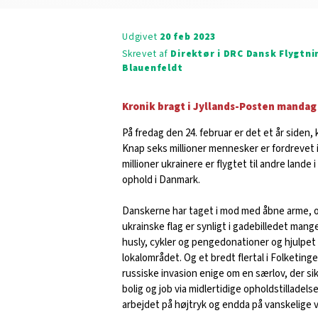
Udgivet
20 feb 2023
Skrevet af
Direktør i DRC Dansk Flygtni
Blauenfeldt
Kronik bragt i Jyllands-Posten mandag
På fredag den 24. februar er det et år siden, 
Knap seks millioner mennesker er fordrevet 
millioner ukrainere er flygtet til andre lande 
ophold i Danmark.
Danskerne har taget i mod med åbne arme, og
ukrainske flag er synligt i gadebilledet mange
husly, cykler og pengedonationer og hjulpet 
lokalområdet. Og et bredt flertal i Folketinge
russiske invasion enige om en særlov, der sik
bolig og job via midlertidige opholdstillade
arbejdet på højtryk og endda på vanskelige vi