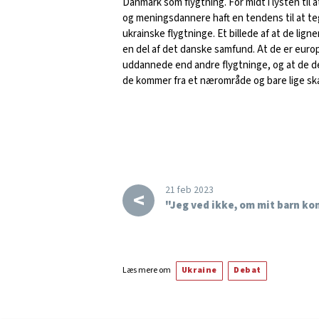
Danmark som flygtning. For midt i lysten til a
og meningsdannere haft en tendens til at te
ukrainske flygtninge. Et billede af at de lign
en del af det danske samfund. At de er euro
uddannede end andre flygtninge, og at de d
de kommer fra et nærområde og bare lige ska
21 feb 2023
<
"Jeg ved ikke, om mit barn ko
Læs mere om
Ukraine
Debat