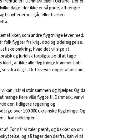
 fremtid er i Danmark eller i Ukraine. Der er
Hvilke dage, der ikke er så gode, afhænger
agt i nyhederne i går, eller hvilken
efra.
ematikker, som andre flygtninge lever med.
år folk flygter fra krig, død og ødelæggelse.
stiske omkring, hvad det vil sige at
ralsk og juridisk forpligtelse til at tage
 klart, at ikke alle flygtninge kommer i job
 selv fra dag 1. Det kræver noget af os som
d vi kan, når vi står sammen og hjælper. Og da
 at mange flere ville flygte til Danmark, var vi
rde den tidligere regering og
odtage over 100.000 ukrainske flygtninge. Og
en,´ lød meldingen.
 af. For når vi taler pænt, og bakker op om
eskyttelse, og så tager den derfra, kan vi nå