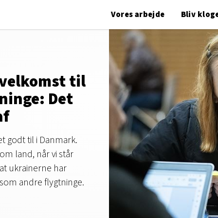
Vores arbejde
Bliv klog
velkomst til
ninge: Det
af
t godt til i Danmark.
som land, når vi står
t ukrainerne har
som andre flygtninge.