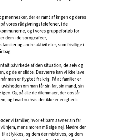
 og mennesker, der er ramt af krigen og deres
 på vores rådgivningstelefoner, i de
r kommunerne, og i vores gruppeforløb for
der dem i de sprogcafeer,
milier og andre aktiviteter, som frivillige i
r bag.
talt påvirkede af den situation, de selv og
en, og de er slidte. Desværre kan vi ikke lave
når man er flygtet fra krig. På at familier er
g uvisheden om man får sin far, sin mand, sin
e igen. Og på alle de dilemmaer, der opstår.
 hjem, og hvad nu hvis der ikke er enighed i
er vi familier, hvor et barn savner sin far
 vil hjem, mens moren må sige nej. Mødre der
e til at lykkes, og dem der mistrives, og dem