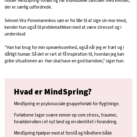
holder MindSpring-forløb og har individuelle samtaler med kvinder,
der er særlig udfordrede.
Selvom Vira Ponomarenkos søn er for lille til at sige sin mor imod,
kender hun også til problematikken med at være stresset og i
underskud:
”Han har brug for min opmærksomhed, også når jeg er træt og i
dårligt humør. Så det er rart at få inspiration til, hvordan jeg kan
gribe situationen an. Han skal have en god barndom,” siger hun.
Hvad er MindSpring?
MindSpring er psykosociale gruppeforløb for flygtninge.
Forløbene tager svære emner op som stress, traumer,
forælderrollen i et nyt land og en identitet i forandring.
MindSpring hjælper med at forstå og håndtere både