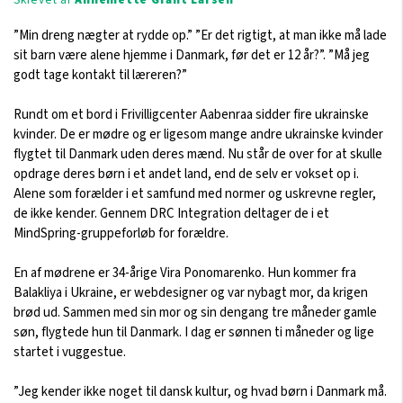
”Min dreng nægter at rydde op.” ”Er det rigtigt, at man ikke må lade
sit barn være alene hjemme i Danmark, før det er 12 år?”. ”Må jeg
godt tage kontakt til læreren?”
Rundt om et bord i Frivilligcenter Aabenraa sidder fire ukrainske
kvinder. De er mødre og er ligesom mange andre ukrainske kvinder
flygtet til Danmark uden deres mænd. Nu står de over for at skulle
opdrage deres børn i et andet land, end de selv er vokset op i.
Alene som forælder i et samfund med normer og uskrevne regler,
de ikke kender. Gennem DRC Integration deltager de i et
MindSpring-gruppeforløb for forældre.
En af mødrene er 34-årige Vira Ponomarenko. Hun kommer fra
Balakliya i Ukraine, er webdesigner og var nybagt mor, da krigen
brød ud. Sammen med sin mor og sin dengang tre måneder gamle
søn, flygtede hun til Danmark. I dag er sønnen ti måneder og lige
startet i vuggestue.
”Jeg kender ikke noget til dansk kultur, og hvad børn i Danmark må.