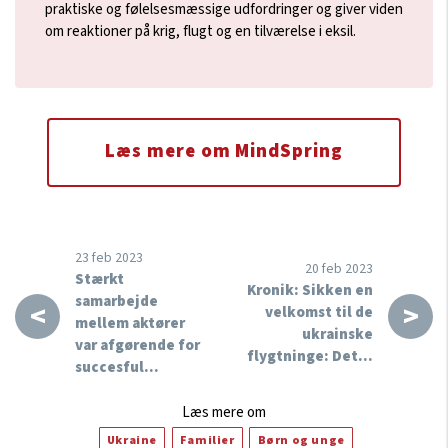
praktiske og følelsesmæssige udfordringer og giver viden
om reaktioner på krig, flugt og en tilværelse i eksil.
Læs mere om MindSpring
23 feb 2023
20 feb 2023
Stærkt
Kronik: Sikken en
samarbejde
<
>
velkomst til de
mellem aktører
ukrainske
var afgørende for
flygtninge: Det…
succesful…
Læs mere om
Ukraine
Familier
Børn og unge