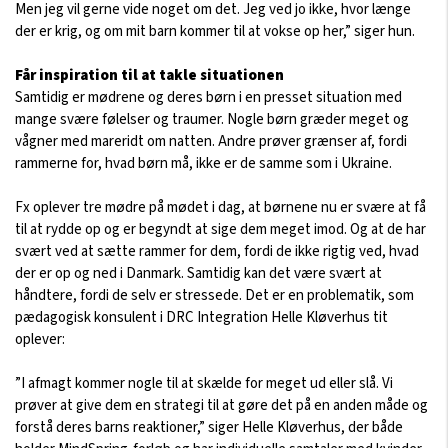
Men jeg vil gerne vide noget om det. Jeg ved jo ikke, hvor længe
der er krig, og om mit barn kommer til at vokse op her,” siger hun.
Får inspiration til at takle situationen
Samtidig er mødrene og deres børn i en presset situation med
mange svære følelser og traumer. Nogle børn græder meget og
vågner med mareridt om natten. Andre prøver grænser af, fordi
rammerne for, hvad børn må, ikke er de samme som i Ukraine.
Fx oplever tre mødre på mødet i dag, at børnene nu er svære at få
til at rydde op og er begyndt at sige dem meget imod. Og at de har
svært ved at sætte rammer for dem, fordi de ikke rigtig ved, hvad
der er op og ned i Danmark. Samtidig kan det være svært at
håndtere, fordi de selv er stressede. Det er en problematik, som
pædagogisk konsulent i DRC Integration Helle Kløverhus tit
oplever:
”I afmagt kommer nogle til at skælde for meget ud eller slå. Vi
prøver at give dem en strategi til at gøre det på en anden måde og
forstå deres barns reaktioner,” siger Helle Kløverhus, der både