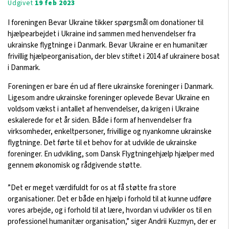
Udgivet
19 feb 2023
I foreningen Bevar Ukraine tikker spørgsmål om donationer til
hjælpearbejdet i Ukraine ind sammen med henvendelser fra
ukrainske flygtninge i Danmark. Bevar Ukraine er en humanitær
frivillig hjælpeorganisation, der blev stiftet i 2014 af ukrainere bosat
i Danmark.
Foreningen er bare én ud af flere ukrainske foreninger i Danmark.
Ligesom andre ukrainske foreninger oplevede Bevar Ukraine en
voldsom vækst i antallet af henvendelser, da krigen i Ukraine
eskalerede for et år siden. Både i form af henvendelser fra
virksomheder, enkeltpersoner, frivillige og nyankomne ukrainske
flygtninge. Det førte til et behov for at udvikle de ukrainske
foreninger. En udvikling, som Dansk Flygtningehjælp hjælper med
gennem økonomisk og rådgivende støtte.
”Det er meget værdifuldt for os at få støtte fra store
organisationer. Det er både en hjælp i forhold til at kunne udføre
vores arbejde, og i forhold til at lære, hvordan vi udvikler os til en
professionel humanitær organisation,” siger Andrii Kuzmyn, der er