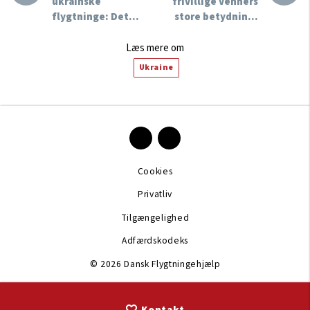
ukrainske
frivillige venners
flygtninge: Det…
store betydnin…
Læs mere om
Ukraine
Cookies
Privatliv
Tilgængelighed
Adfærdskodeks
© 2026 Dansk Flygtningehjælp