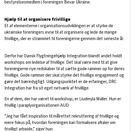
bestyrelsesmedlem i foreningen Bevar Ukraine.
Hjælp til at organisere frivillige
Et af elementerne i organisationsudviklingen er at styrke de
ukrainske foreningers evne til at organisere og lede de mange
frivillige, der er strømmet til foreningerne gennem det seneste år.
Derfor har Dansk Flygtningehjælp Integration blandt andet holdt
workshops om ledelse af frivillige. Det skal være med til at give
foreningerne nye redskaber til at sætte gode rammer op for deres
frivillige. Gode rammer der skal styrke det frivillige engagement og
gøre det bæredygtigt. Udgangspunktet er de erfaringer, DRC
Integration har fra sit eget netværk af frivillige.
En af dem, der har været til workshop, er Liudmyla Waller. Hun er
frivillig i paraplyorganisationen AUD:
”Jeg har fået inspiration til målrettet rekruttering af frivillige og
mere fokus på, hvordan foreningen kan formalisere aftaler om
frivilligt arbejde,” siger hun.