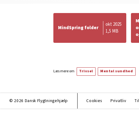
M
okt 2025
MindSpring folder
o
1,5 MB
o
Læs mere om
Trivsel
Mental sundhed
© 2026 Dansk Flygtningehjælp
Cookies
Privatliv
Ti