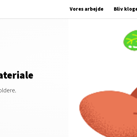
Vores arbejde
Bliv klog
teriale
oldere.