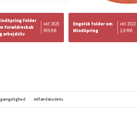
indSpring folder
okt 2025
Engelsk folder om
okt 2022
m forældreskab
959 KB
MindSpring
3,8 MB
g arbejdsliv
lgængelighed
Adfærdskodeks