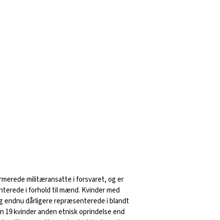
rmerede militæransatte i forsvaret, og er
terede i forhold til mænd. Kvinder med
g endnu dårligere repræsenterede i blandt
kun 19 kvinder anden etnisk oprindelse end