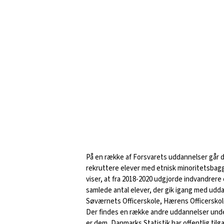
På en række af Forsvarets uddannelser går 
rekruttere elever med etnisk minoritetsbagg
viser, at fra 2018-2020 udgjorde indvandrere
samlede antal elever, der gik igang med udd
Søværnets Officerskole, Hærens Officerskol
Der findes en række andre uddannelser under
er dem, Danmarks Statistik har offentlig tilg