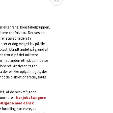
uer efter rang: konstabelgruppen,
itære chefniveau. Der ses en
r er størst nederst i
teter er dog meget lav på alle
oplyst, blandt andet på grund af
er størst på det militære
gen med anden etnisk oprindelse
tioneret. Analysen tager
 der er ikke oplyst noget, der
ndt de diskretionerede, skulle
det, at de beskæftigede
rkommere –
har jobs længere
kæftigede med dansk
 fordeling kan være, at