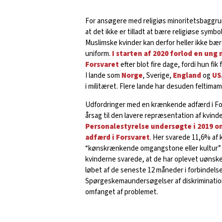
For ansøgere med religiøs minoritetsbaggrun
at det ikke er tilladt at bære religiøse symbo
Muslimske kvinder kan derfor heller ikke 
uniform.
I starten af 2020 forlod en ung
Forsvaret
efter blot fire dage, fordi hun fi
I lande som
Norge
, Sverige,
England
og
U
i militæret. Flere lande har desuden feltimam
Udfordringer med en krænkende adfærd i Fo
årsag til den lavere repræsentation af kvinde
Personalestyrelse undersøgte i 2019
adfærd i Forsvaret
. Her svarede 11,6% af 
“kønskrænkende omgangstone eller kultur” 
kvinderne svarede, at de har oplevet uøns
løbet af de seneste 12 måneder i forbindelse
Spørgeskemaundersøgelser af diskriminatio
omfanget af problemet.