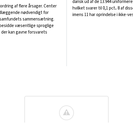
dansk ud af de 13.944 uniformer
rdring af flere årsager. Center
hvilket svarer til 0,1 pct
.
8 af dis
undlæggende nødvendigt for
imens 11 har oprindelse i ikke-ves
ler samfundets sammensætning.
esidde væsentlige sproglige
 der kan gavne forsvarets