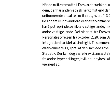
Når de militæransatte i Forsvaret trækker i 
dem, der har anden etnisk herkomst end dansk
uniformerede ansatte i militæret, hvoraf 13.
ud af dem er indvandrere eller efterkommere,
har 1 pct. oprindelse i ikke-vestlige lande, im
andre vestlige lande. Det viser tal fra Forsva
Personalestyrelsen fra oktober 2020, som D
Integration har fået aktindsigt i. Til samme
efterkommere 13,3 pct. af den samlede arbej
Statistik. Der kan dog være krav til ansættels
fra andre typer stillinger, hvilket uddybes i 
værnepligt.