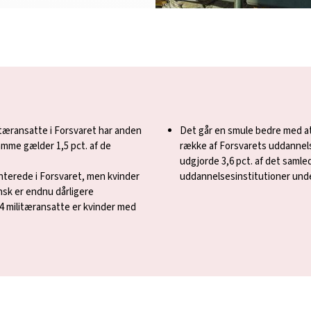
itæransatte i Forsvaret har anden
Det går en smule bedre med at 
amme gælder 1,5 pct. af de
række af Forsvarets uddannel
udgjorde 3,6 pct. af det samled
nterede i Forsvaret, men kvinder
uddannelsesinstitutioner unde
sk er endnu dårligere
4 militæransatte er kvinder med