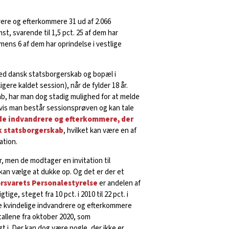
rere og efterkommere 31 ud af 2.066
t, svarende til 1,5 pct. 25 af dem har
imens 6 af dem har oprindelse i vestlige
ed dansk statsborgerskab og bopæl i
ligere kaldet session), når de fylder 18 år.
b, har man dog stadig mulighed for at melde
, hvis man består sessionsprøven og kan tale
f de indvandrere og efterkommere, der
sk statsborgerskab
, hvilket kan være en af
ation.
r, men de modtager en invitation til
t kan vælge at dukke op. Og det er der et
rsvarets Personalestyrelse
er andelen af
ige, steget fra 10 pct. i 2010 til 22 pct. i
le kvindelige indvandrere og efterkommere
tallene fra oktober 2020, som
t i. Der kan dog være nogle, der ikke er