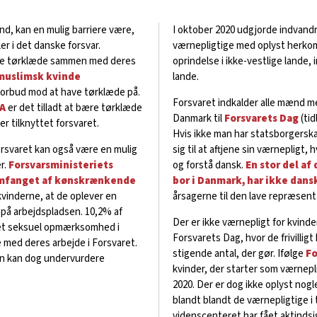
d, kan en mulig barriere være,
I oktober 2020 udgjorde indvand
ler i det danske forsvar.
værnepligtige med oplyst herkoms
bære tørklæde sammen med deres
oprindelse i ikke-vestlige lande, 
 muslimsk kvinde
lande.
k forbud mod at have tørklæde på.
Forsvaret indkalder alle mænd m
SA
er det tilladt at bære tørklæde
Danmark til
Forsvarets Dag
(tid
er tilknyttet forsvaret.
Hvis ikke man har statsborgerska
rsvaret kan også være en mulig
sig til at aftjene sin værnepligt
r.
Forsvarsministeriets
og forstå dansk.
En stor del a
 omfanget af kønskrænkende
bor i Danmark, har ikke dan
kvinderne, at de oplever en
årsagerne til den lave repræsent
på arbejdspladsen. 10,2% af
Der er ikke værnepligt for kvinde
ket seksuel opmærksomhed i
Forsvarets Dag, hvor de frivillig
 med deres arbejde i Forsvaret.
stigende antal, der gør. Ifølge
Fo
n kan dog undervurdere
kvinder, der starter som værnepligt
2020. Der er dog ikke oplyst nog
blandt blandt de værnepligtige i 
videnscenteret har fået aktindsig