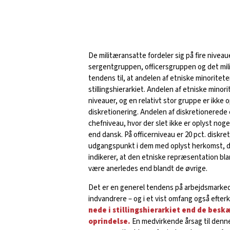
De militæransatte fordeler sig på fire nivea
sergentgruppen, officersgruppen og det mil
tendens til, at andelen af etniske minoritete
stillingshierarkiet. Andelen af etniske minori
niveauer, og en relativt stor gruppe er ikke 
diskretionering. Andelen af diskretionerede 
chefniveau, hvor der slet ikke er oplyst no
end dansk. På officerniveau er 20 pct. diskre
udgangspunkt i dem med oplyst herkomst, da
indikerer, at den etniske repræsentation bla
være anerledes end blandt de øvrige.
Det er en generel tendens på arbejdsmarke
indvandrere – og i et vist omfang også efte
nede i stillingshierarkiet end de bes
oprindelse.
En medvirkende årsag til denne