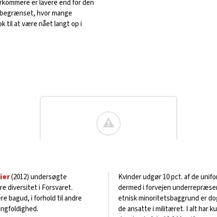
rkommere er lavere end for den
e begrænset, hvor mange
 til at være nået langt op i
dier
(2012) undersøgte
Kvinder udgør 10 pct. af de unifo
e diversitet i Forsvaret.
dermed i forvejen underrepræsen
e bagud, i forhold til andre
etnisk minoritetsbaggrund er do
angfoldighed.
de ansatte i militæret.
I alt har 