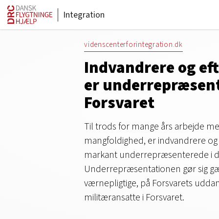
Integration
videnscenterforintegration.dk
Indvandrere og e
er underrepræsent
Forsvaret
Til trods for mange års arbejde med
mangfoldighed, er indvandrere og
markant underrepræsenterede i de
Underrepræsentationen gør sig g
værnepligtige, på Forsvarets udda
militæransatte i Forsvaret.