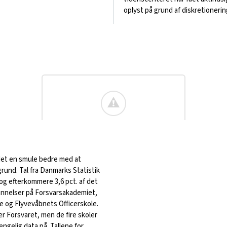
oplyst på grund af diskretionerin
det en smule bedre med at
rund. Tal fra Danmarks Statistik
 og efterkommere 3,6 pct. af det
annelser på Forsvarsakademiet,
e og Flyvevåbnets Officerskole.
 Forsvaret, men de fire skoler
ængelig data på. Tallene for