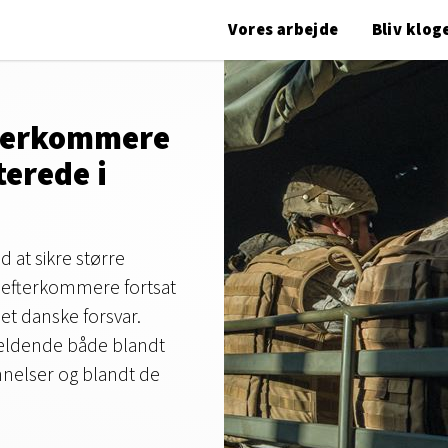
Vores arbejde
Bliv klog
fterkommere
erede i
 at sikre større
 efterkommere fortsat
t danske forsvar.
ældende både blandt
nnelser og blandt de