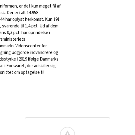
uniformen, er det kun meget få af
. Der er i alt 14.958
944 har oplyst herkomst. Kun 191
 svarende til 1,4 pct. Ud af dem
ens 0,3 pct. har oprindelse i
rsministeriets
anmarks Videnscenter for
nligning udgjorde indvandrere og
dsstyrke i 2019 ifølge Danmarks
e i Forsvaret, der adskiller sig
afsnittet om optagelse til