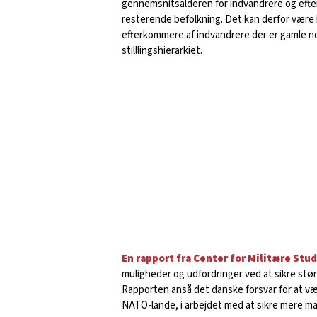
gennemsnitsalderen for indvandrere og efte
resterende befolkning. Det kan derfor vær
efterkommere af indvandrere der er gamle nok
stilllingshierarkiet.
En rapport fra Center for Militære Stu
muligheder og udfordringer ved at sikre størr
Rapporten anså det danske forsvar for at vær
NATO-lande, i arbejdet med at sikre mere m