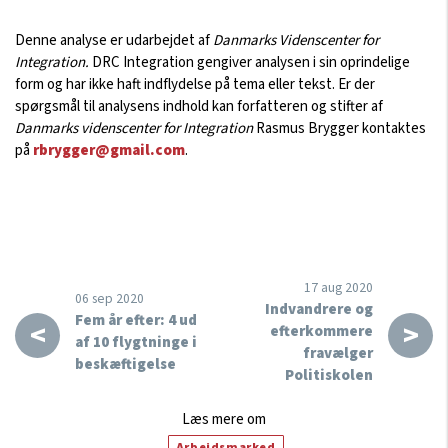
Denne analyse er udarbejdet af
Danmarks Videnscenter for
Integration.
DRC Integration gengiver analysen i sin oprindelige
form og har ikke haft indflydelse på tema eller tekst. Er der
spørgsmål til analysens indhold kan forfatteren og stifter af
Danmarks videnscenter for Integration
Rasmus Brygger kontaktes
på
rbrygger@gmail.com
.
17 aug 2020
06 sep 2020
Indvandrere og
Fem år efter: 4 ud
<
>
efterkommere
af 10 flygtninge i
fravælger
beskæftigelse
Politiskolen
Læs mere om
Arbejdsmarked