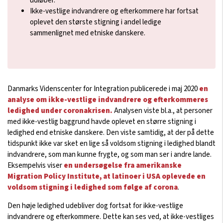
udløber.
Ikke-vestlige indvandrere og efterkommere har fortsat
oplevet den største stigning i andel ledige
sammenlignet med etniske danskere.
Danmarks Videnscenter for Integration publicerede i maj 2020
en
analyse om ikke-vestlige indvandrere og efterkommeres
ledighed under coronakrisen.
Analysen viste bl.a., at personer
med ikke-vestlig baggrund havde oplevet en større stigning i
ledighed end etniske danskere. Den viste samtidig, at der på dette
tidspunkt ikke var sket en lige så voldsom stigning i ledighed blandt
indvandrere, som man kunne frygte, og som man ser i andre lande.
Eksempelvis viser
en undersøgelse fra amerikanske
Migration Policy Institute, at latinoer i USA oplevede en
voldsom stigning i ledighed som følge af corona
.
Den høje ledighed udebliver dog fortsat for ikke-vestlige
indvandrere og efterkommere. Dette kan ses ved, at ikke-vestliges