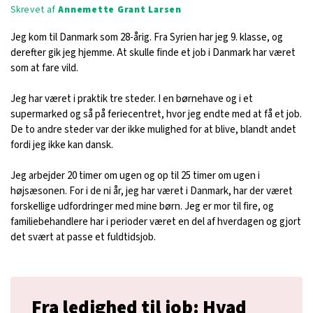
Skrevet af
Annemette Grant Larsen
Jeg kom til Danmark som 28-årig. Fra Syrien har jeg 9. klasse, og
derefter gik jeg hjemme. At skulle finde et job i Danmark har været
som at fare vild.
Jeg har været i praktik tre steder. I en børnehave og i et
supermarked og så på feriecentret, hvor jeg endte med at få et job.
De to andre steder var der ikke mulighed for at blive, blandt andet
fordi jeg ikke kan dansk.
Jeg arbejder 20 timer om ugen og op til 25 timer om ugen i
højsæsonen. For i de ni år, jeg har været i Danmark, har der været
forskellige udfordringer med mine børn. Jeg er mor til fire, og
familiebehandlere har i perioder været en del af hverdagen og gjort
det svært at passe et fuldtidsjob.
Fra ledighed til job: Hvad