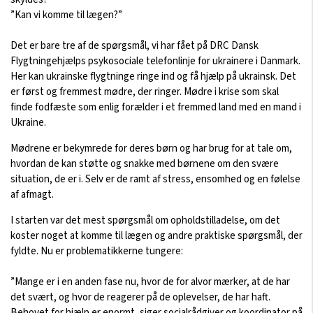
”Kan vi komme til lægen?”
Det er bare tre af de spørgsmål, vi har fået på DRC Dansk
Flygtningehjælps psykosociale telefonlinje for ukrainere i Danmark.
Her kan ukrainske flygtninge ringe ind og få hjælp på ukrainsk. Det
er først og fremmest mødre, der ringer. Mødre i krise som skal
finde fodfæste som enlig forælder i et fremmed land med en mand i
Ukraine.
Mødrene er bekymrede for deres børn og har brug for at tale om,
hvordan de kan støtte og snakke med børnene om den svære
situation, de er i. Selv er de ramt af stress, ensomhed og en følelse
af afmagt.
I starten var det mest spørgsmål om opholdstilladelse, om det
koster noget at komme til lægen og andre praktiske spørgsmål, der
fyldte. Nu er problematikkerne tungere:
”Mange er i en anden fase nu, hvor de for alvor mærker, at de har
det svært, og hvor de reagerer på de oplevelser, de har haft.
Behovet for hjælp er enormt, siger socialrådgiver og koordinator på