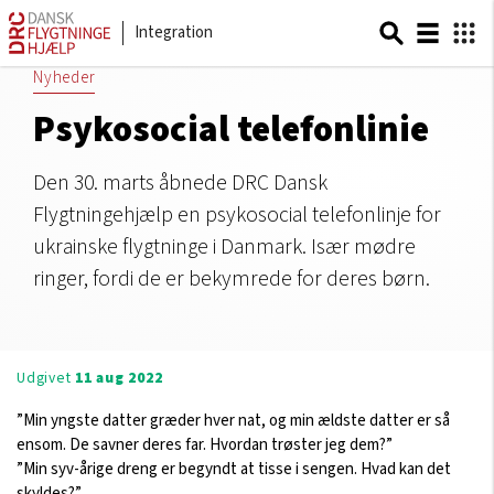
Integration
Nyheder
Psykosocial telefonlinie
Den 30. marts åbnede DRC Dansk
Flygtningehjælp en psykosocial telefonlinje for
ukrainske flygtninge i Danmark. Især mødre
ringer, fordi de er bekymrede for deres børn.
Udgivet
11 aug 2022
”Min yngste datter græder hver nat, og min ældste datter er så
ensom. De savner deres far. Hvordan trøster jeg dem?”
”Min syv-årige dreng er begyndt at tisse i sengen. Hvad kan det
skyldes?”