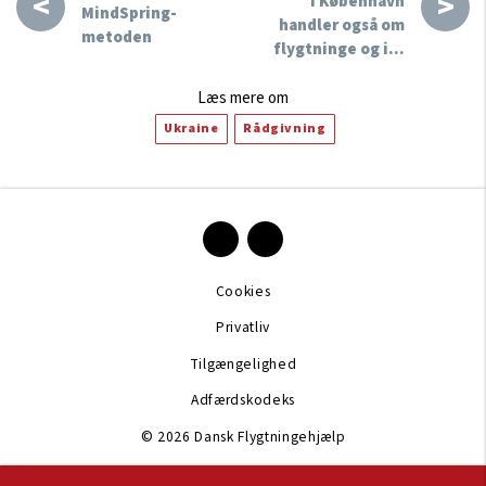
<
>
i København
MindSpring-
handler også om
metoden
flygtninge og i…
Læs mere om
Ukraine
Rådgivning
Cookies
Privatliv
Tilgængelighed
Adfærdskodeks
© 2026 Dansk Flygtningehjælp