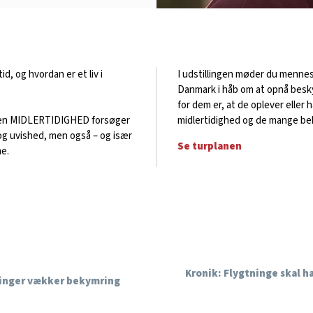
d, og hvordan er et liv i
I udstillingen møder du mennesk
Danmark i håb om at opnå besky
for dem er, at de oplever eller 
ingen MIDLERTIDIGHED forsøger
midlertidighed og de mange bek
og uvished, men også – og især
Se turplanen
e.
Kronik: Flygtninge skal h
linger vækker bekymring