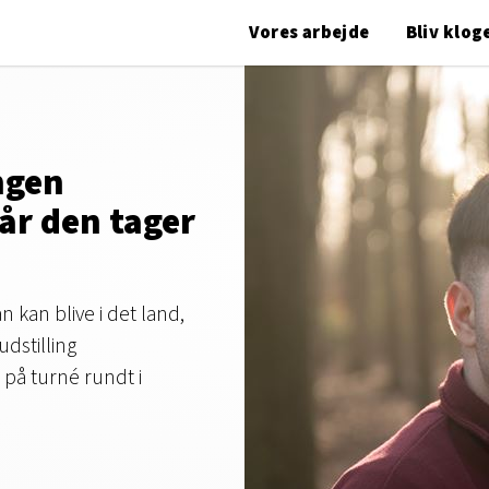
Vores arbejde
Bliv klog
ngen
når den tager
 kan blive i det land,
udstilling
på turné rundt i