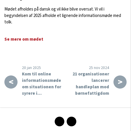
Mødet afholdes på dansk og vil ikke blive oversat. Vi vil i
begyndelsen af 2025 afholde et lignende informationsmøde med
tolk.
Se mere om mødet
20 jan 2025
25 nov 2024
Kom til online
21 organisationer
<
>
informationsmøde
lancerer
om situationen for
handleplan mod
syrere i…
børnefattigdom