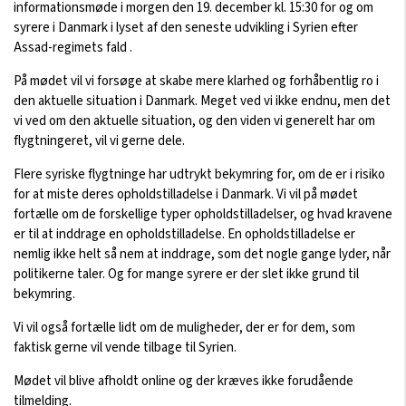
informationsmøde i morgen den 19. december kl. 15:30 for og om
syrere i Danmark i lyset af den seneste udvikling i Syrien efter
Assad-regimets fald .
På mødet vil vi forsøge at skabe mere klarhed og forhåbentlig ro i
den aktuelle situation i Danmark. Meget ved vi ikke endnu, men det
vi ved om den aktuelle situation, og den viden vi generelt har om
flygtningeret, vil vi gerne dele.
Flere syriske flygtninge har udtrykt bekymring for, om de er i risiko
for at miste deres opholdstilladelse i Danmark. Vi vil på mødet
fortælle om de forskellige typer opholdstilladelser, og hvad kravene
er til at inddrage en opholdstilladelse. En opholdstilladelse er
nemlig ikke helt så nem at inddrage, som det nogle gange lyder, når
politikerne taler. Og for mange syrere er der slet ikke grund til
bekymring.
Vi vil også fortælle lidt om de muligheder, der er for dem, som
faktisk gerne vil vende tilbage til Syrien.
Mødet vil blive afholdt online og der kræves ikke forudående
tilmelding.