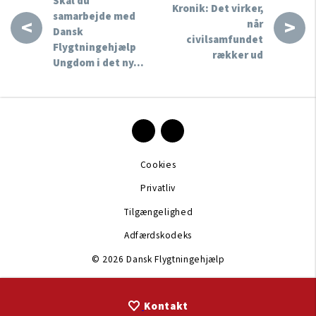
Skal du
Kronik: Det virker,
samarbejde med
<
>
når
Dansk
civilsamfundet
Flygtningehjælp
rækker ud
Ungdom i det ny…
Cookies
Privatliv
Tilgængelighed
Adfærdskodeks
© 2026 Dansk Flygtningehjælp
Kontakt