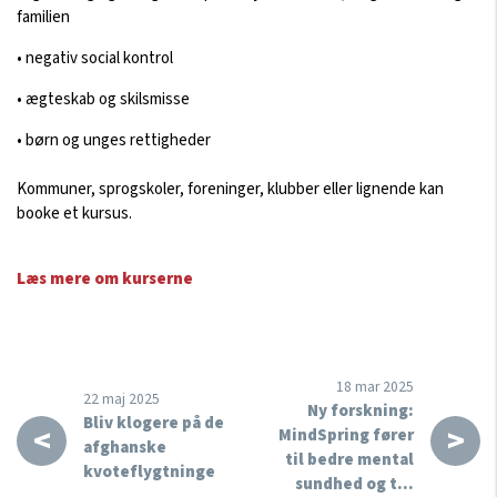
familien
• negativ social kontrol
• ægteskab og skilsmisse
• børn og unges rettigheder
Kommuner, sprogskoler, foreninger, klubber eller lignende kan
booke et kursus.
Læs mere om kurserne
18 mar 2025
22 maj 2025
Ny forskning:
Bliv klogere på de
<
>
MindSpring fører
afghanske
til bedre mental
kvoteflygtninge
sundhed og t…