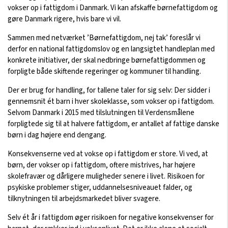
vokser op i fattigdom i Danmark. Vi kan afskaffe børnefattigdom og
gøre Danmark rigere, hvis bare vi vil.
Sammen med netværket ’Børnefattigdom, nej tak’ foreslår vi
derfor en national fattigdomslov og en langsigtet handleplan med
konkrete initiativer, der skal nedbringe børnefattigdommen og
forpligte både skiftende regeringer og kommuner til handling.
Der er brug for handling, for tallene taler for sig selv: Der sidder i
gennemsnit ét barn i hver skoleklasse, som vokser op i fattigdom.
Selvom Danmark i 2015 med tilslutningen til Verdensmålene
forpligtede sig til at halvere fattigdom, er antallet af fattige danske
børn i dag højere end dengang.
Konsekvenserne ved at vokse op i fattigdom er store. Vi ved, at
børn, der vokser op i fattigdom, oftere mistrives, har højere
skolefravær og dårligere muligheder senere i livet. Risikoen for
psykiske problemer stiger, uddannelsesniveauet falder, og
tilknytningen til arbejdsmarkedet bliver svagere.
Selv ét år i fattigdom øger risikoen for negative konsekvenser for