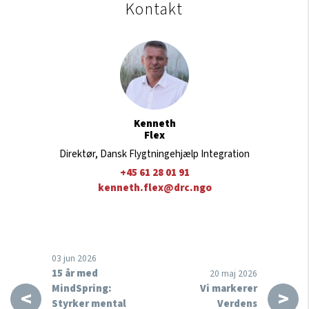
Kontakt
Kenneth
Flex
Direktør, Dansk Flygtningehjælp Integration
+45 61 28 01 91
kenneth.flex@drc.ngo
03 jun 2026
15 år med
20 maj 2026
MindSpring:
Vi markerer
<
>
Styrker mental
Verdens