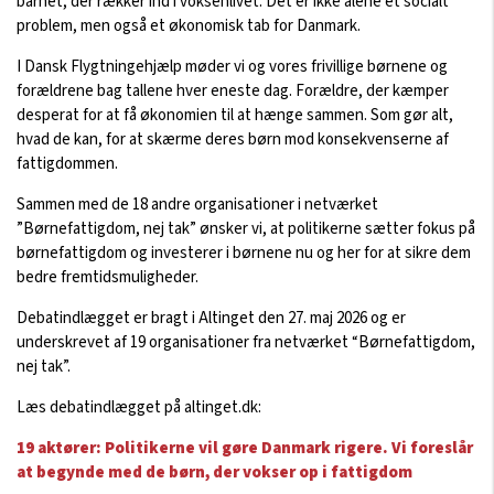
barnet, der rækker ind i voksenlivet. Det er ikke alene et socialt
problem, men også et økonomisk tab for Danmark.
I Dansk Flygtningehjælp møder vi og vores frivillige børnene og
forældrene bag tallene hver eneste dag. Forældre, der kæmper
desperat for at få økonomien til at hænge sammen. Som gør alt,
hvad de kan, for at skærme deres børn mod konsekvenserne af
fattigdommen.
Sammen med de 18 andre organisationer i netværket
”Børnefattigdom, nej tak” ønsker vi, at politikerne sætter fokus på
børnefattigdom og investerer i børnene nu og her for at sikre dem
bedre fremtidsmuligheder.
Debatindlægget er bragt i Altinget den 27. maj 2026 og er
underskrevet af 19 organisationer fra netværket “Børnefattigdom,
nej tak”.
Læs debatindlægget på altinget.dk:
19 aktører: Politikerne vil gøre Danmark rigere. Vi foreslår
at begynde med de børn, der vokser op i fattigdom