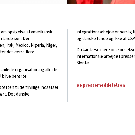
 om opsigelse af amerikansk
integrationsarbejde er nemlig 
r i lande som Den
og danske fonde og ikke af USA
n, Irak, Mexico, Nigeria, Niger,
Du kan læse mere om konsekve
nter desværre flere
internationale arbejde i press
Slente.
samlede organisation og alle de
 blive berørte.
Se pressemeddelelsen
tten til de frivillige indsatser
rørt. Det danske