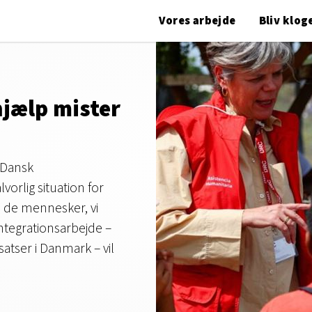
Vores arbejde
Bliv klog
jælp mister
l Dansk
vorlig situation for
e de mennesker, vi
ntegrationsarbejde –
dsatser i Danmark – vil