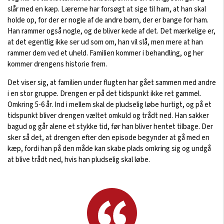
slår med en kæp. Lærerne har forsøgt at sige til ham, at han skal
holde op, for der er nogle af de andre børn, der er bange for ham.
Han rammer også nogle, og de bliver kede af det. Det mærkelige er,
at det egentlig ikke ser ud som om, han vil slå, men mere at han
rammer dem ved et uheld. Familien kommer i behandling, og her
kommer drengens historie frem.
Det viser sig, at familien under flugten har gået sammen med andre
i en stor gruppe. Drengen er på det tidspunkt ikke ret gammel.
Omkring 5-6 år. Ind i mellem skal de pludselig løbe hurtigt, og på et
tidspunkt bliver drengen væltet omkuld og trådt ned. Han sakker
bagud og går alene et stykke tid, før han bliver hentet tilbage. Der
sker så det, at drengen efter den episode begynder at gå med en
kæp, fordi han på den måde kan skabe plads omkring sig og undgå
at blive trådt ned, hvis han pludselig skal løbe.