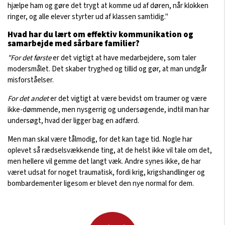
hjælpe ham og gøre det trygt at komme ud af døren, når klokken
ringer, og alle elever styrter ud af klassen samtidig."
Hvad har du lært om effektiv kommunikation og
samarbejde med sårbare familier?
"For det første
er det vigtigt at have medarbejdere, som taler
modersmålet. Det skaber tryghed og tillid og gør, at man undgår
misforståelser.
For det andet
er det vigtigt at være bevidst om traumer og være
ikke-dømmende, men nysgerrig og undersøgende, indtil man har
undersøgt, hvad der ligger bag en adfærd.
Men man skal være tålmodig, for det kan tage tid. Nogle har
oplevet så rædselsvækkende ting, at de helst ikke vil tale om det,
men hellere vil gemme det langt væk. Andre synes ikke, de har
været udsat for noget traumatisk, fordi krig, krigshandlinger og
bombardementer ligesom er blevet den nye normal for dem.