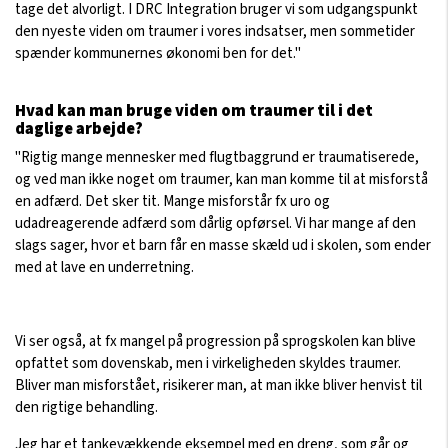
tage det alvorligt. I DRC Integration bruger vi som udgangspunkt
den nyeste viden om traumer i vores indsatser, men sommetider
spænder kommunernes økonomi ben for det."
Hvad kan man bruge viden om traumer til i det
daglige arbejde?
"Rigtig mange mennesker med flugtbaggrund er traumatiserede,
og ved man ikke noget om traumer, kan man komme til at misforstå
en adfærd. Det sker tit. Mange misforstår fx uro og
udadreagerende adfærd som dårlig opførsel. Vi har mange af den
slags sager, hvor et barn får en masse skæld ud i skolen, som ender
med at lave en underretning.
Vi ser også, at fx mangel på progression på sprogskolen kan blive
opfattet som dovenskab, men i virkeligheden skyldes traumer.
Bliver man misforstået, risikerer man, at man ikke bliver henvist til
den rigtige behandling.
Jeg har et tankevækkende eksempel med en dreng, som går og