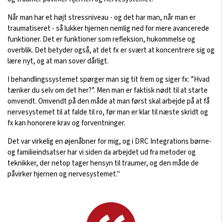
Når man har et højt stressniveau - og det har man, når man er
traumatiseret - så lukker hjernen nemlig ned for mere avancerede
funktioner. Det er funktioner som refleksion, hukommelse og
overblik. Det betyder også, at det fx er svært at koncentrere sig og
lære nyt, og at man sover dårligt.
I behandlingssystemet spørger man sig tit frem og siger fx: ”Hvad
tænker du selv om det her?”. Men man er faktisk nødt til at starte
omvendt. Omvendt på den måde at man først skal arbejde på at få
nervesystemet til at falde til ro, før man er klar til næste skridt og
fx kan honorere krav og forventninger.
Det var virkelig en øjenåbner for mig, og i DRC Integrations børne-
og familieindsatser har vi siden da arbejdet ud fra metoder og
teknikker, der netop tager hensyn til traumer, og den måde de
påvirker hjernen og nervesystemet."