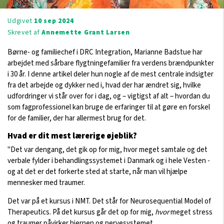
Udgivet
10 sep 2024
Skrevet af
Annemette Grant Larsen
Børne- og familiechef i DRC Integration, Marianne Badstue har
arbejdet med sårbare flygtningefamilier fra verdens brændpunkter
i 30 år. I denne artikel deler hun nogle af de mest centrale indsigter
fra det arbejde og dykker ned i, hvad der har ændret sig, hvilke
udfordringer vi står over for i dag, og – vigtigst af alt – hvordan du
som fagprofessionel kan bruge de erfaringer til at gøre en forskel
for de familier, der har allermest brug for det.
Hvad er dit mest lærerige øjeblik?
"Det var dengang, det gik op for mig, hvor meget samtale og det
verbale fylder i behandlingssystemet i Danmark og i hele Vesten -
og at det er det forkerte sted at starte, når man vil hjælpe
mennesker med traumer.
Det var på et kursus i NMT. Det står for Neurosequential Model of
Therapeutics. På det kursus går det op for mig,
hvor
meget stress
og traumer påvirker hjernen og nervesystemet.